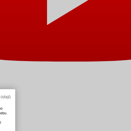
 údajů
ho
webu.
i