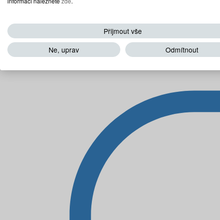
informací naleznete
zde
.
Přijmout vše
Ne, uprav
Odmítnout