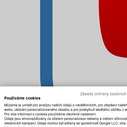
Zásady ochrany osobních
Používáme cookies
Můžeme je umístit pro analýzu našich údajů o návštěvnících, pro zlepšení naše
webu, ukázání personalizovaného obsahu a pro poskytnutí skvělého zážitku z 
Pro více informací o cookies používáme otevřené nastavení.
Údaje jsou shromažďovány za účelem personalizace reklamy a měření účinnost
reklamních kampaní. Údaje mohou být sdíleny se společností Google LLC, více