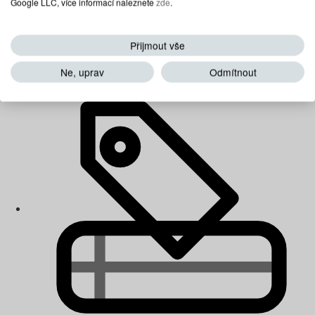
Google LLC, více informací naleznete
zde
.
Přijmout vše
Dětské matrace
Ne, uprav
Odmítnout