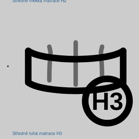
Středně měkká matrace H2
Středně tuhá matrace H3