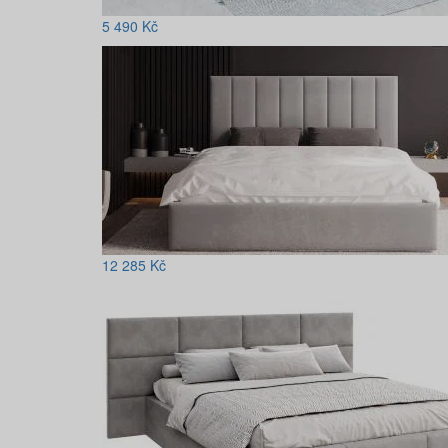
5 490
Kč
12 285
Kč