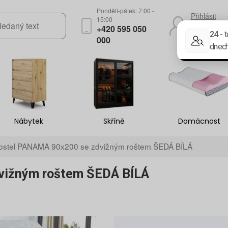
Pondělí-pátek: 7:00 -
Přihlásit
15:00
se
+420 595 050
Registrace
000
Nábytek
Skříně
Domácnost
ostel PANAMA 90x200 se zdvižným roštem ŠEDÁ BÍLÁ
vižným roštem ŠEDÁ BÍLÁ