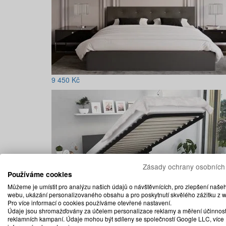
9 450
Kč
Zásady ochrany osobních
Používáme cookies
Můžeme je umístit pro analýzu našich údajů o návštěvnících, pro zlepšení naše
webu, ukázání personalizovaného obsahu a pro poskytnutí skvělého zážitku z 
Pro více informací o cookies používáme otevřené nastavení.
Údaje jsou shromažďovány za účelem personalizace reklamy a měření účinnost
reklamních kampaní. Údaje mohou být sdíleny se společností Google LLC, více
7 500
Kč