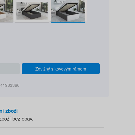
Zdvižný s kovovým rámem
841983366
ní zboží
zboží bez obav.