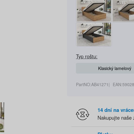
Typ roštu:
Klasický lamelový
PartNO:
AB41271
EAN:
5902
14 dní na vráce
Nakupujte naše 