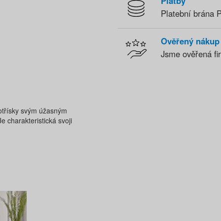
Platby
Platební brána 
Ověřený nákup
Jsme ověřená fir
votřísky svým úžasným
 charakteristická svoji