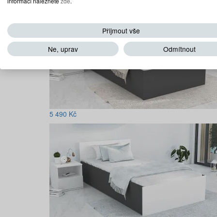
informací naleznete
zde
.
Přijmout vše
Ne, uprav
Odmítnout
5 490
Kč