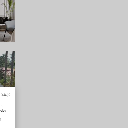
 údajů
ho
webu.
i