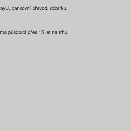
PayU, bankovní převod, dobírku.
ma působící přes 15 let na trhu.