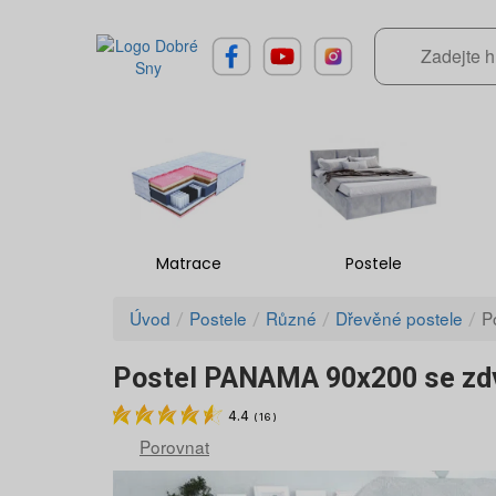
Matrace
Postele
Úvod
Postele
Různé
Dřevěné postele
P
Postel PANAMA 90x200 se zd
4.4
(
16
)
Porovnat