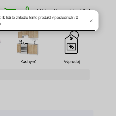
0
Váš nákupní košík je
prázdný.
Kč
Kuchyně
Výprodej