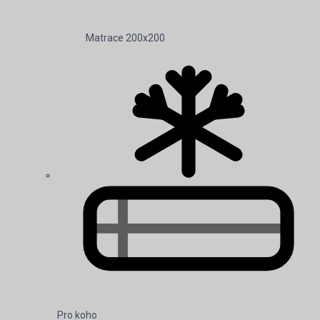
Matrace 200x200
Pro koho
Celá nabídka Pro koho