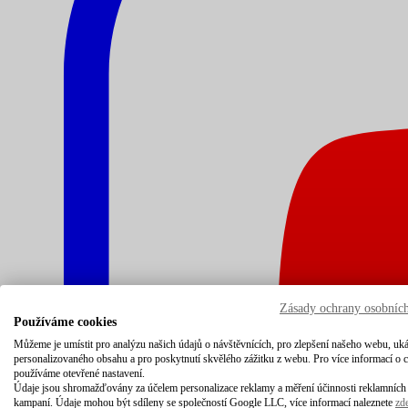
Zásady ochrany osobníc
Používáme cookies
Můžeme je umístit pro analýzu našich údajů o návštěvnících, pro zlepšení našeho webu, uk
personalizovaného obsahu a pro poskytnutí skvělého zážitku z webu. Pro více informací o 
používáme otevřené nastavení.
Údaje jsou shromažďovány za účelem personalizace reklamy a měření účinnosti reklamních
kampaní. Údaje mohou být sdíleny se společností Google LLC, více informací naleznete
zd