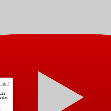
h údajů
ázání
cookies
e
.