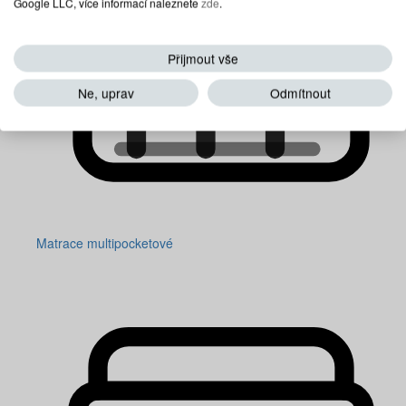
Google LLC, více informací naleznete
zde
.
Přijmout vše
Ne, uprav
Odmítnout
Matrace multipocketové