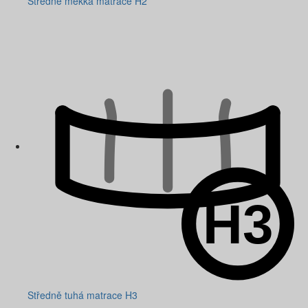
Středně měkká matrace H2
Středně tuhá matrace H3