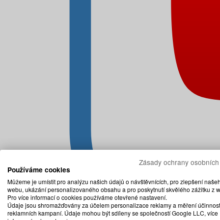
Zásady ochrany osobních
Používáme cookies
Můžeme je umístit pro analýzu našich údajů o návštěvnících, pro zlepšení naše
webu, ukázání personalizovaného obsahu a pro poskytnutí skvělého zážitku z 
Pro více informací o cookies používáme otevřené nastavení.
Údaje jsou shromažďovány za účelem personalizace reklamy a měření účinnost
reklamních kampaní. Údaje mohou být sdíleny se společností Google LLC, více