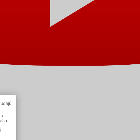
 údajů
ho
webu.
i