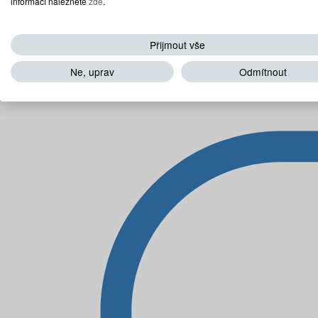
informací naleznete
zde
.
Přijmout vše
Ne, uprav
Odmítnout