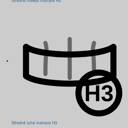
Středně měkká matrace H2
Středně tuhá matrace H3