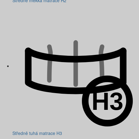
Středně měkká matrace H2
Středně tuhá matrace H3