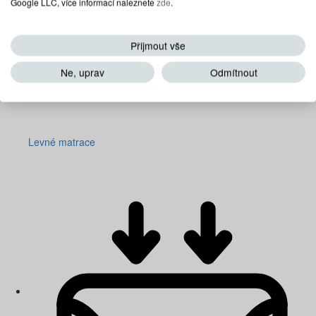
Google LLC, více informací naleznete
zde
.
Přijmout vše
Ne, uprav
Odmítnout
Levné matrace