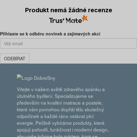
Produkt nemá žádné recenze
Předchozí
Dal
Přihlaste se k odběru novinek a zajímavých akcí
ODEBÍRAT
Vítejte v našem světě zdravého spánku a
útulného bydlení. Specializujeme se
především na kvalitní matrace a postele,
které vám pomohou dopřát tělu skutečný
odpočinek a každé ráno vstávat plní
energie. Pečlivě vybíráme produkty, které
spojují pohodlí, funkčnost i moderní design,
aby vaše ložnice byla místem, kam se