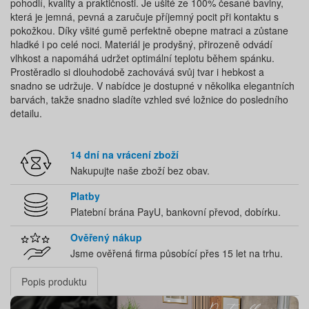
pohodlí, kvality a praktičnosti. Je ušité ze 100% česané bavlny,
která je jemná, pevná a zaručuje příjemný pocit při kontaktu s
pokožkou. Díky všité gumě perfektně obepne matraci a zůstane
hladké i po celé noci. Materiál je prodyšný, přirozeně odvádí
vlhkost a napomáhá udržet optimální teplotu během spánku.
Prostěradlo si dlouhodobě zachovává svůj tvar i hebkost a
snadno se udržuje. V nabídce je dostupné v několika elegantních
barvách, takže snadno sladíte vzhled své ložnice do posledního
detailu.
14 dní na vrácení zboží
Nakupujte naše zboží bez obav.
Platby
Platební brána PayU, bankovní převod, dobírku.
Ověřený nákup
Jsme ověřená firma působící přes 15 let na trhu.
Popis produktu