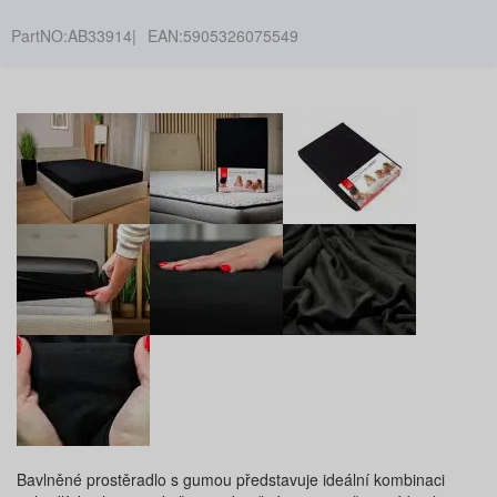
PartNO:
AB33914
EAN:
5905326075549
Bavlněné prostěradlo s gumou představuje ideální kombinaci