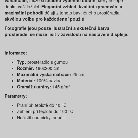
variantách,
takže si
snadno vyberete odstín,
který nejlépe
doplní vaši ložnici.
Elegantní vzhled, kvalitní zpracování a
maximální pohodlí
dělají z tohoto bavlněného prostěradla
skvělou volbu pro každodenní použití.
Fotografie jsou pouze ilustrační a skutečná barva
prostěradel se může lišit v závislosti na nastavení displeje.
Informace:
Typ:
prostěradlo s gumou
Rozměr:
180x200 cm
Maximální výška matrace:
25 cm
Materiál:
100% bavlna
Gramáž tkaniny:
145 g/m²
Parametry:
Praní při teplotě do 40 °C
Žehlení při teplotě do 100 °C
Nečistit chemicky, nebělit