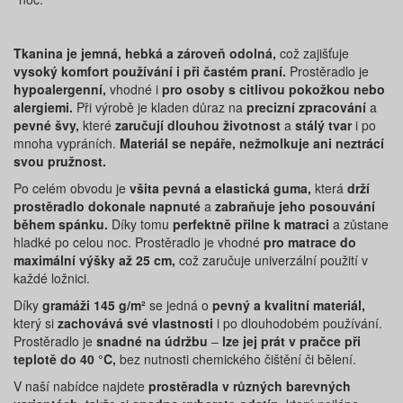
Tkanina je jemná, hebká a zároveň odolná,
což zajišťuje
vysoký komfort používání i při častém praní.
Prostěradlo je
hypoalergenní,
vhodné i
pro osoby s citlivou pokožkou nebo
alergiemi.
Při výrobě je kladen důraz na
precizní zpracování
a
pevné švy,
které
zaručují dlouhou životnost
a
stálý tvar
i po
mnoha vypráních.
Materiál se nepáře, nežmolkuje ani neztrácí
svou pružnost.
Po celém obvodu je
všita pevná a elastická guma,
která
drží
prostěradlo dokonale napnuté
a
zabraňuje jeho posouvání
během spánku.
Díky tomu
perfektně přilne k matraci
a zůstane
hladké po celou noc. Prostěradlo je vhodné
pro matrace do
maximální výšky až 25 cm,
což zaručuje univerzální použití v
každé ložnici.
Díky
gramáži 145 g/m²
se jedná o
pevný a kvalitní materiál,
který si
zachovává své vlastnosti
i po dlouhodobém používání.
Prostěradlo je
snadné na údržbu
–
lze jej prát v pračce při
teplotě do 40 °C,
bez nutnosti chemického čištění či bělení.
V naší nabídce najdete
prostěradla v různých barevných