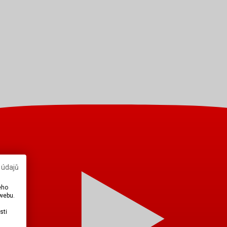
 údajů
eho
 webu.
sti