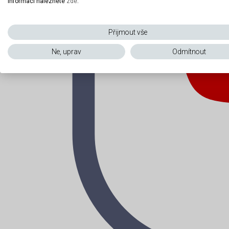
informací naleznete
zde
.
Přijmout vše
Ne, uprav
Odmítnout