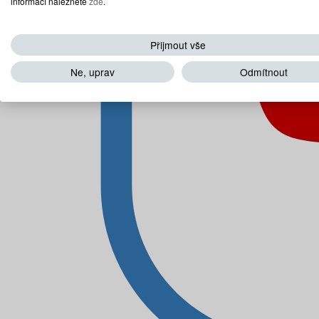
informací naleznete
zde
.
Přijmout vše
Ne, uprav
Odmítnout