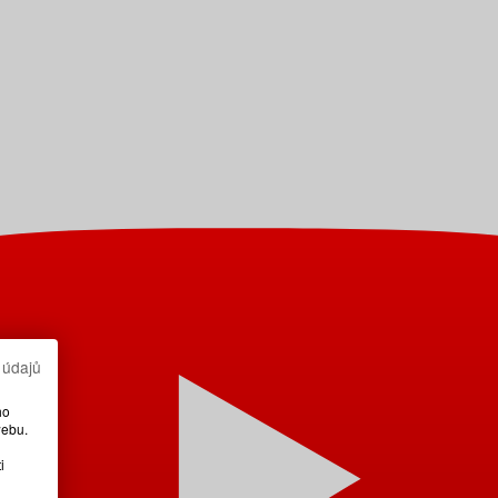
 údajů
ho
webu.
i