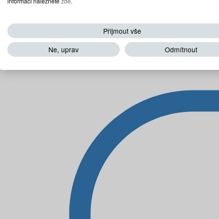
informací naleznete
zde
.
Přijmout vše
Ne, uprav
Odmítnout