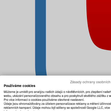
Zásady ochrany osobních
Používáme cookies
Můžeme je umístit pro analýzu našich údajů o návštěvnících, pro zlepšení naše
webu, ukázání personalizovaného obsahu a pro poskytnutí skvělého zážitku z 
Pro více informací o cookies používáme otevřené nastavení.
Údaje jsou shromažďovány za účelem personalizace reklamy a měření účinnost
reklamních kampaní. Údaje mohou být sdíleny se společností Google LLC, více