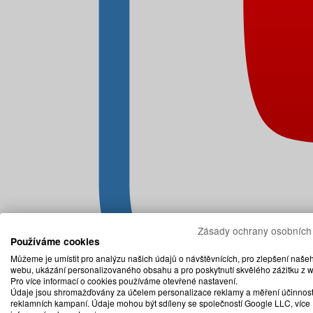
Zásady ochrany osobních
Používáme cookies
Můžeme je umístit pro analýzu našich údajů o návštěvnících, pro zlepšení naše
webu, ukázání personalizovaného obsahu a pro poskytnutí skvělého zážitku z 
Pro více informací o cookies používáme otevřené nastavení.
Údaje jsou shromažďovány za účelem personalizace reklamy a měření účinnost
reklamních kampaní. Údaje mohou být sdíleny se společností Google LLC, více