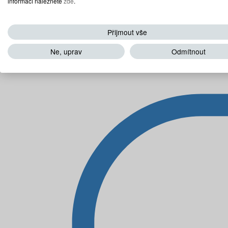
informací naleznete
zde
.
Přijmout vše
Ne, uprav
Odmítnout