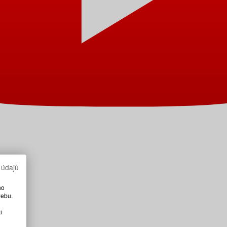
 údajů
ho
webu.
i