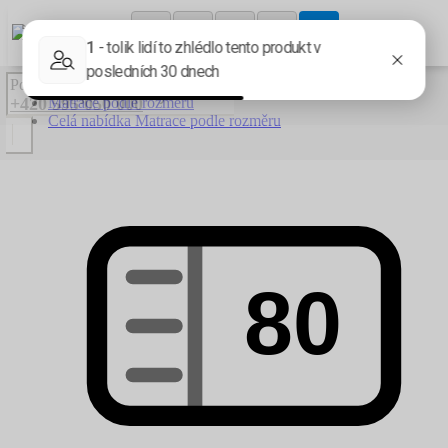
Pondělí-pátek: 7:00 - 15:00
+420 595 050 000
Matrace podle rozměru
Celá nabídka Matrace podle rozměru