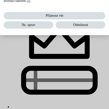
informací naleznete
zde
.
Matrace s Aloe Vera
Přijmout vše
Ne, uprav
Odmítnout