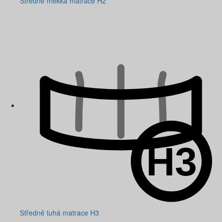
Středně měkká matrace H2
Středně tuhá matrace H3