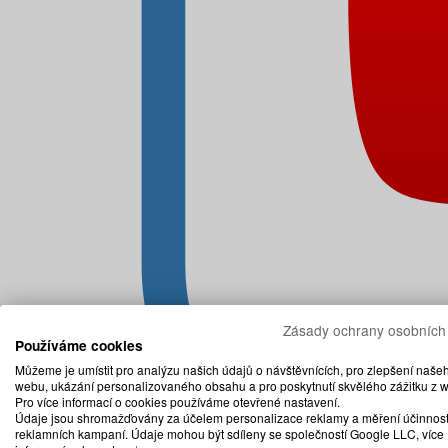
Zásady ochrany osobních
Používáme cookies
Můžeme je umístit pro analýzu našich údajů o návštěvnících, pro zlepšení naše
webu, ukázání personalizovaného obsahu a pro poskytnutí skvělého zážitku z 
Pro více informací o cookies používáme otevřené nastavení.
Údaje jsou shromažďovány za účelem personalizace reklamy a měření účinnost
reklamních kampaní. Údaje mohou být sdíleny se společností Google LLC, více