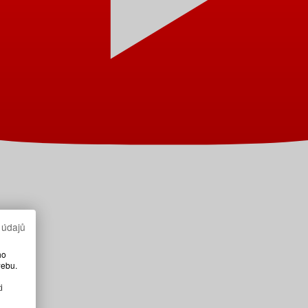
 údajů
ho
webu.
i