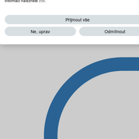
informací naleznete
zde
.
Přijmout vše
Ne, uprav
Odmítnout