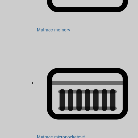
Matrace memory
Matrace micropocketové