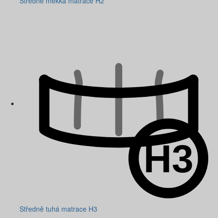
Středně měkká matrace H2
Středně tuhá matrace H3