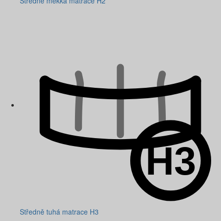
Středně měkká matrace H2
Středně tuhá matrace H3