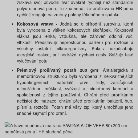
získává svůj původní tvar dvakrát rychleji než standardní
polyuretanová pěna. To znamená, že profilovaná HR pěna
rychleji reaguje na změny polohy těla během spánku.
Kokosová vrstva -
Jedná se o přírodní surovinu, která
byla vyrobena z vláken kokosových skořápek. Kokosová
vlákna jsou lehká, vzdušná, ale zároveň odolná vůči
vlhkosti. Představují neprostupnou bariéru pro roztoče a
všechny ostatní mikroorganismy. Kokos nezpůsobuje
alergické reakce, ani nedráždí dýchací cesty. Snižuje také
vylučování potu.
Prémiový prošívaný potah 200 g/m²
Antialergická s
membránovou strukturou byla vyrobena z nejkvalitnějších
hypoalergenních materiálů první třídy, zajišťujících
mimořádnou měkkost, svěžest a mimořádný komfort a
spokojenost z jejího používání. Chrání před pronikáním
nečistot do matrace, chrání před pronikáním bakterií, hub,
plísní a roztočů. Potah má všitý zip, který umožňuje jeho
snadné sejmutí pro praní.