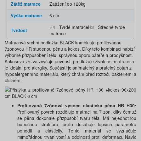
Zátěž matrace
Zatížení do 120kg
Výška matrace
6 cm
H4 - Tvrdé matrace
H3 - Středně tvrdé
Tvrdost
matrace
Matracová vrchní podložka BLACK kombinuje profilovanou
7zónovou HR studenou pěnu a kokos. Díky této kombinaci nabízí
výborné přizpůsobení tělu, správnou oporu páteře a prodyšnost.
Kokosová vrstva zvyšuje pevnost, prodlužuje životnost matrace a
je ideální pro alergiky. Součástí je snímatelný a pratelný potah z
hypoalergenního materiálu, který chrání před roztoči, bakteriemi a
plísněmi.
Profilovaná 7zónová vysoce elastická pěna HR H30:
Profilovaný povrch rozděluje matraci na 7 zón, díky čemuž
se pěna dokonale přizpůsobí tvaru těla. Má nejednotnou
buněčnou strukturu, proto dosahuje lepších parametrů
pohodlí a elasticity. Tento materiál se vyznačuje
mimořádnou trvanlivostí a odolností proti deformaci. Navíc