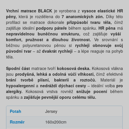
Vrchní matrace BLACK
je vyrobena z
vysoce elastické HR
pěny,
která je rozdělena do
7 anatomických zón.
Díky této
profilaci se matrace dokonale
přizpůsobí tvaru těla,
čímž
zajišťuje ideální
podporu páteře
během spánku.
HR pěna
má
nepravidelnou buněčnou strukturu,
což zajišťuje
vyšší
komfort, pružnost a dlouhou životnost.
Ve srovnání s
běžnou polyuretanovou pěnou si
rychleji obnovuje svůj
původní tvar
– až
dvakrát rychleji
– a lépe reaguje na pohyb
těla.
Spodní část
matrace tvoří
kokosová deska.
Kokosová vlákna
jsou
prodyšná, lehká a odolná vůči vlhkosti,
čímž efektivně
brání tvorbě plísní, bakterií a roztočů.
Materiál je
hypoalergenní
a
nedráždí dýchací cesty
– ideální volba
pro
alergiky.
Kokosová vrstva rovněž
snižuje pocení
během
spánku a
zajišťuje pevnější oporu celému tělu.
Potah
Jersey
Rozměr
160x200cm