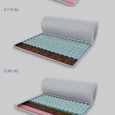
3 715
Kč
3 391
Kč