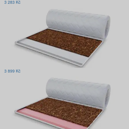
3 283
Kč
3 899
Kč