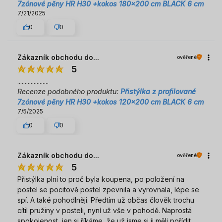
7zónové pěny HR H30 +kokos 180x200 cm BLACK 6 cm
7/21/2025
0
0
Zákazník obchodu do...
ověřené
5
.....................
Recenze podobného produktu:
Přistýlka z profilované
7zónové pěny HR H30 +kokos 120x200 cm BLACK 6 cm
7/5/2025
0
0
Zákazník obchodu do...
ověřené
5
Přistýlka plní to proč byla koupena, po položení na
postel se pocitově postel zpevnila a vyrovnala, lépe se
spí. A také pohodlněji. Předtím už občas člověk trochu
cítil pružiny v posteli, nyní už vše v pohodě. Naprostá
spokojenost, jen si říkáme, že už jsme si ji měli pořídit