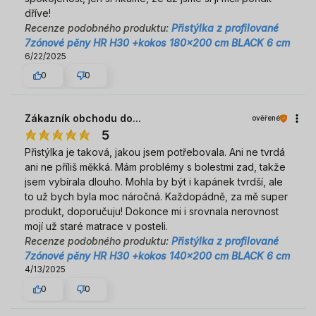
dříve!
Recenze podobného produktu:
Přistýlka z profilované
7zónové pěny HR H30 +kokos 180x200 cm BLACK 6 cm
6/22/2025
0
0
Zákazník obchodu do...
ověřené
5
Přistýlka je taková, jakou jsem potřebovala. Ani ne tvrdá
ani ne příliš měkká. Mám problémy s bolestmi zad, takže
jsem vybírala dlouho. Mohla by být i kapánek tvrdší, ale
to už bych byla moc náročná. Každopádně, za mě super
produkt, doporučuju! Dokonce mi i srovnala nerovnost
mojí už staré matrace v posteli.
Recenze podobného produktu:
Přistýlka z profilované
7zónové pěny HR H30 +kokos 140x200 cm BLACK 6 cm
4/13/2025
0
0