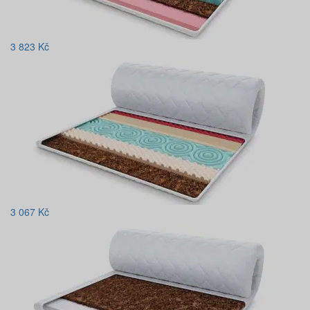
3 823
Kč
3 067
Kč