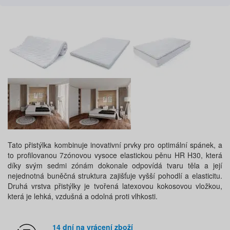
Tato přistýlka kombinuje inovativní prvky pro optimální spánek, a
to profilovanou 7zónovou vysoce elastickou pěnu HR H30, která
díky svým sedmi zónám dokonale odpovídá tvaru těla a její
nejednotná buněčná struktura zajišťuje vyšší pohodlí a elasticitu.
Druhá vrstva přistýlky je tvořená latexovou kokosovou vložkou,
která je lehká, vzdušná a odolná proti vlhkosti.
14 dní na vrácení zboží