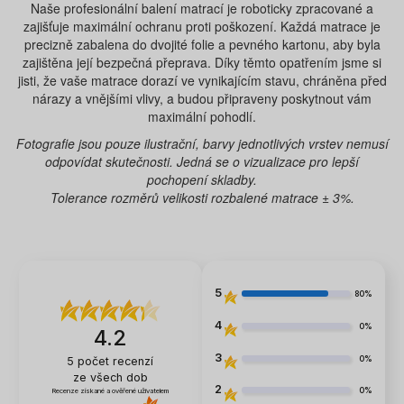
Naše profesionální balení matrací je roboticky zpracované a
zajišťuje maximální ochranu proti poškození. Každá matrace je
precizně zabalena do dvojité folie a pevného kartonu, aby byla
zajištěna její bezpečná přeprava. Díky těmto opatřením jsme si
jisti, že vaše matrace dorazí ve vynikajícím stavu, chráněna před
nárazy a vnějšími vlivy, a budou připraveny poskytnout vám
maximální pohodlí.
Fotografie jsou pouze ilustrační, barvy jednotlivých vrstev nemusí
odpovídat skutečnosti. Jedná se o vizualizace pro lepší
pochopení skladby.
Tolerance rozměrů velikosti rozbalené matrace ± 3%.
5
80%
4
0%
4.2
3
0%
5
počet recenzí
ze všech dob
2
0%
Recenze získané a ověřené uživatelem