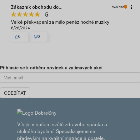
Zákazník obchodu do...
ověřené
5
Velké překvapení za málo peněz hodně muziky
6/26/2024
0
0
Předchozí
Dal
Přihlaste se k odběru novinek a zajímavých akcí
ODEBÍRAT
Vítejte v našem světě zdravého spánku a
útulného bydlení. Specializujeme se
především na kvalitní matrace a postele,