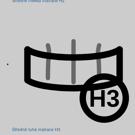
Středně měkká matrace H2
Středně tuhá matrace H3