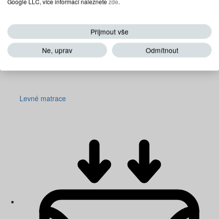
Google LLC, více informací naleznete
zde
.
Přijmout vše
Ne, uprav
Odmítnout
Levné matrace