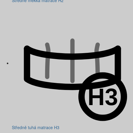
Středně měkká matrace H2
Středně tuhá matrace H3