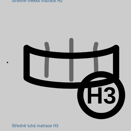
Středně měkká matrace H2
Středně tuhá matrace H3