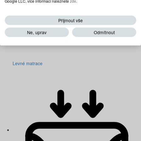
Google LLC, více informací naleznete
zde
.
Přijmout vše
Ne, uprav
Odmítnout
Levné matrace