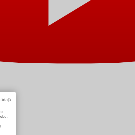
 údajů
ho
webu.
i