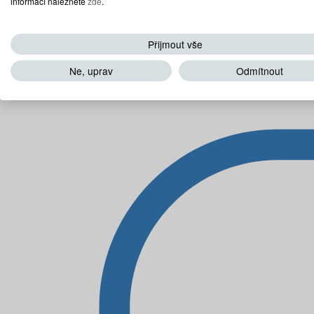
informací naleznete
zde
.
Přijmout vše
Ne, uprav
Odmítnout