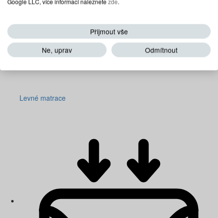
Google LLC, více informací naleznete
zde
.
Přijmout vše
Ne, uprav
Odmítnout
Levné matrace