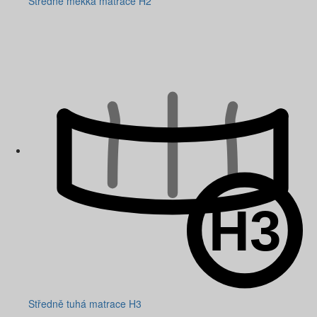
Středně měkká matrace H2
Středně tuhá matrace H3