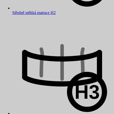
Středně měkká matrace H2