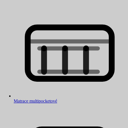
Matrace multipocketové