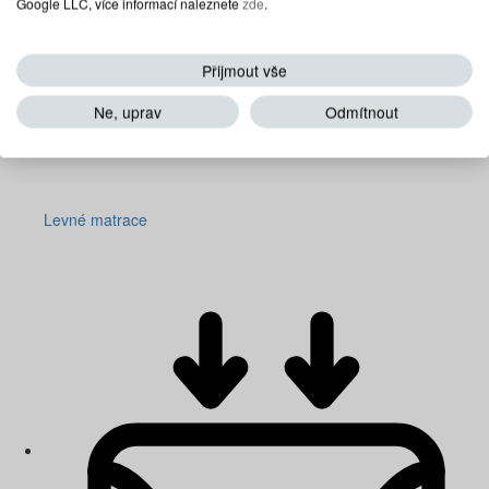
Google LLC, více informací naleznete
zde
.
Přijmout vše
Ne, uprav
Odmítnout
Levné matrace