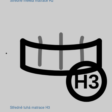
Středně měkká matrace H2
Středně tuhá matrace H3