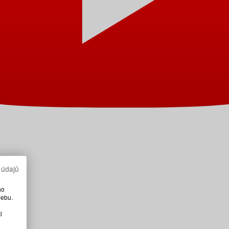
 údajů
ho
webu.
i