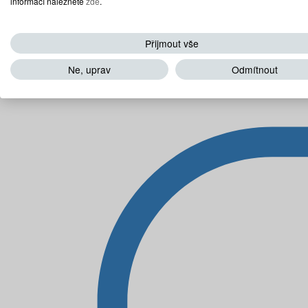
informací naleznete
zde
.
Přijmout vše
Ne, uprav
Odmítnout