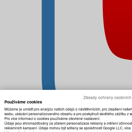
Zásady ochrany osobních
Používáme cookies
Můžeme je umístit pro analýzu našich údajů o návštěvnících, pro zlepšení naše
webu, ukázání personalizovaného obsahu a pro poskytnutí skvělého zážitku z 
Pro více informací o cookies používáme otevřené nastavení.
Údaje jsou shromažďovány za účelem personalizace reklamy a měření účinnost
reklamních kampaní. Údaje mohou být sdíleny se společností Google LLC, více