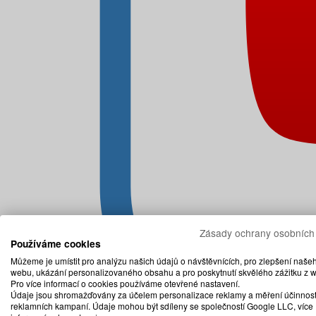
Zásady ochrany osobních
Používáme cookies
Můžeme je umístit pro analýzu našich údajů o návštěvnících, pro zlepšení naše
webu, ukázání personalizovaného obsahu a pro poskytnutí skvělého zážitku z 
Pro více informací o cookies používáme otevřené nastavení.
Údaje jsou shromažďovány za účelem personalizace reklamy a měření účinnost
reklamních kampaní. Údaje mohou být sdíleny se společností Google LLC, více