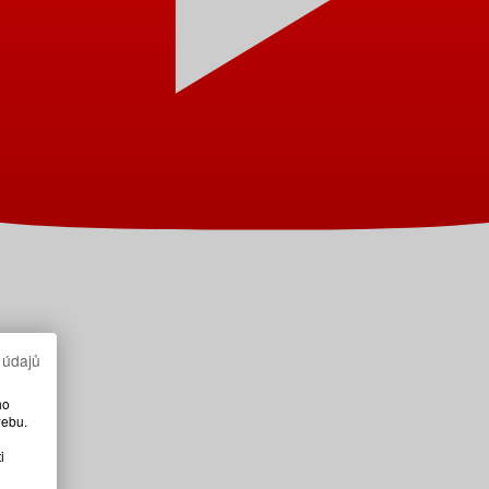
 údajů
ho
webu.
i