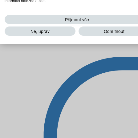
informací naleznete
zde
.
Přijmout vše
Ne, uprav
Odmítnout