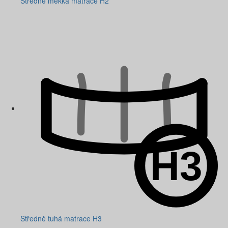
Středně měkká matrace H2
Středně tuhá matrace H3