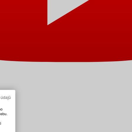
 údajů
ho
webu.
i