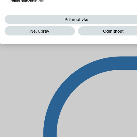
informací naleznete
zde
.
Přijmout vše
Ne, uprav
Odmítnout