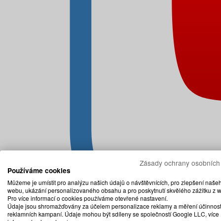
Zásady ochrany osobních
Používáme cookies
Můžeme je umístit pro analýzu našich údajů o návštěvnících, pro zlepšení naše
webu, ukázání personalizovaného obsahu a pro poskytnutí skvělého zážitku z 
Pro více informací o cookies používáme otevřené nastavení.
Údaje jsou shromažďovány za účelem personalizace reklamy a měření účinnost
reklamních kampaní. Údaje mohou být sdíleny se společností Google LLC, více