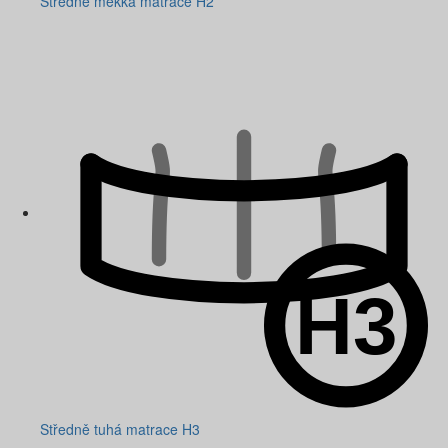
Středně měkká matrace H2
Středně tuhá matrace H3