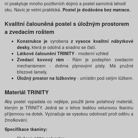
ní poskytuje mnoho pozitivních dojmů a postel samotná lahodí
oku. Navíc je velmi praktická.
Postel je dodávána bez matrace.
Kvalitní čalouněná postel s úložným prostorem
a zvedacím roštem
Konstrukce je
vyrobena
z vysoce kvalitní nábytkové
desky,
která je odolná a snadno se čistí.
Látkové čalounění TRINITY
- moderní vzhled
Zvedací kovový rám
- Rám je podepřen zvedacím
mechanismem - dvěma plynovými písty. Má pružné
březové lamely.
Úložný prostor na lůžkoviny
- umístěn pod celým lůžkem.
Materiál TRINITY
Aby postel vypadala co nejlépe, použili jsme potahový materiál,
kterým je TRINITY. Jedná se o lehce lesklou velurovou tkaninu
příjemnou na dotek. Vyznačuje se vysokou odolností proti oděru a
žmolkování.
Specifikace tkaniny: