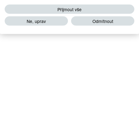
Přijmout vše
Ne, uprav
Odmítnout