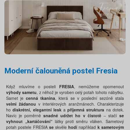
Moderní čalouněná postel Fresia
Když mluvíme o posteli
FRESIA
, nemůžeme opomenout
výhody sametu
, z něhož je vyroben celý potah tohoto nábytku.
Samet je
cenná tkanina
, která se v poslední sezóně stala
velmi žádanou
v interiérových aranžmánech. Charakterizuje
ho
diskrétní, elegantní lesk
a
příjemná struktura
na dotek.
Navíc je poměrně
snadné udržet ho v čistotě
– stačí
se
vyhnout „kartáčování“
látky proti směru vláken. Sametový
potah postele FRESIA
se
skvěle
hodí
například
k sametovým