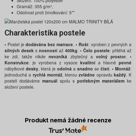
Složení: 100% polyester
Gramáž: 355 g/m²,
Odolnost proti žmolkování: 5**
Charakteristika postele
•
Postel je
dodávána bez matrace
.
• Rošt
: vyroben z pevných a
silných desek
s
nosností
až
400kg
.
• Čelo postele
: přiléhá až
ke zdi, takže nikde
nevzniká
zbytečný a
volný prostor
.
•
Konstrukce
: je vyrobena z vysoce
kvalitní
a hlavně
pevné
nábytkové
desky
, která je
odolná
a
snadno
se
čistí
.
• Montáž
:
jednoduchá a
rychlá montáž
, kterou
zvládne
opravdu
každý
. K
posteli dodáváme
manuál
spolu s
potřebným materiálem
ke
složení postele.
Produkt nemá žádné recenze