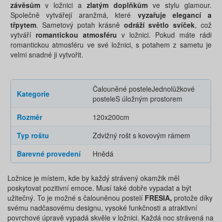
závěsům
v ložnici a
zlatým doplňkům
ve stylu glamour.
Společně vytvářejí aranžmá, které
vyzařuje elegancí a
třpytem
. Sametový potah krásně
odráží světlo svíček
, což
vytváří
romantickou atmosféru
v ložnici. Pokud máte rádi
romantickou atmosféru ve své ložnici, s potahem z sametu je
velmi snadné ji vytvořit.
Čalouněné postele
Jednolůžkové
Kategorie
postele
S úložným prostorem
Rozměr
120x200cm
Typ roštu
Zdvižný rošt s kovovým rámem
Barevné provedení
Hnědá
Ložnice je místem, kde by každý strávený okamžik měl
poskytovat pozitivní emoce. Musí také dobře vypadat a být
užitečný. To je možné s čalouněnou postelí
FRESIA,
protože díky
svému nadčasovému designu, vysoké funkčnosti a atraktivní
povrchové úpravě vypadá skvěle v ložnici. Každá noc strávená na