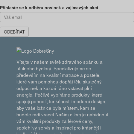
Předchozí
Dal
Přihlaste se k odběru novinek a zajímavých akcí
ODEBÍRAT
Vítejte v našem světě zdravého spánku a
útulného bydlení. Specializujeme se
především na kvalitní matrace a postele,
které vám pomohou dopřát tělu skutečný
odpočinek a každé ráno vstávat plní
energie. Pečlivě vybíráme produkty, které
spojují pohodlí, funkčnost i moderní design,
aby vaše ložnice byla místem, kam se
budete rádi vracet.Naším cílem je nabídnout
vám kvalitní produkty za férové ceny,
spolehlivý servis a inspiraci pro krásnější
bydlení. Vyberte si nábytek a vybavení,