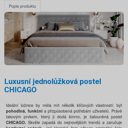
Popis produktu
Luxusní jednolůžková postel
CHICAGO
Ideální ložnice by měla mít několik klíčových vlastností: být
pohodlná, funkční
a přizpůsobená potřebám uživatelů. Právě
takovým prvkem, který jí dodá šmrnc, je čalouněná postel
CHICAGO.
Skvěle zapadá do nejnovějších trendů a zaručuje
komfortní spánek
. Její klasické linie oživuje originální čelo