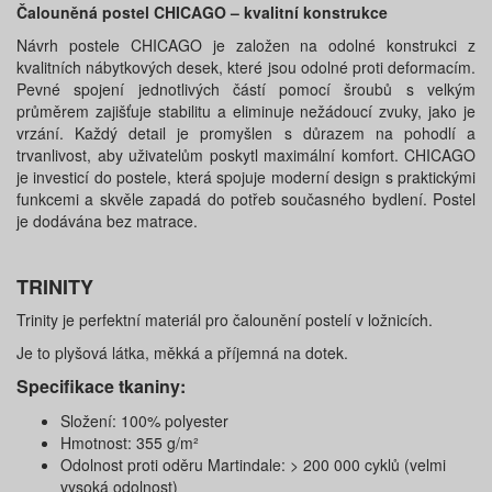
Čalouněná postel CHICAGO – kvalitní konstrukce
Návrh postele CHICAGO je založen na odolné konstrukci z
kvalitních nábytkových desek, které jsou odolné proti deformacím.
Pevné spojení jednotlivých částí pomocí šroubů s velkým
průměrem zajišťuje stabilitu a eliminuje nežádoucí zvuky, jako je
vrzání. Každý detail je promyšlen s důrazem na pohodlí a
trvanlivost, aby uživatelům poskytl maximální komfort. CHICAGO
je investicí do postele, která spojuje moderní design s praktickými
funkcemi a skvěle zapadá do potřeb současného bydlení. Postel
je dodávána bez matrace.
TRINITY
Trinity je perfektní materiál pro čalounění postelí v ložnicích.
Je to plyšová látka, měkká a příjemná na dotek.
Specifikace tkaniny:
Složení: 100% polyester
Hmotnost: 355 g/m²
Odolnost proti oděru Martindale: > 200 000 cyklů (velmi
vysoká odolnost)