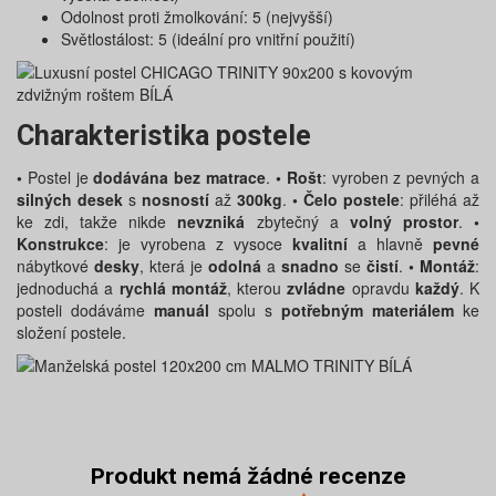
Odolnost proti žmolkování: 5 (nejvyšší)
Světlostálost: 5 (ideální pro vnitřní použití)
Charakteristika postele
•
Postel je
dodávána bez matrace
.
• Rošt
: vyroben z pevných a
silných desek
s
nosností
až
300kg
.
• Čelo postele
: přiléhá až
ke zdi, takže nikde
nevzniká
zbytečný a
volný prostor
.
•
Konstrukce
: je vyrobena z vysoce
kvalitní
a hlavně
pevné
nábytkové
desky
, která je
odolná
a
snadno
se
čistí
.
• Montáž
:
jednoduchá a
rychlá montáž
, kterou
zvládne
opravdu
každý
. K
posteli dodáváme
manuál
spolu s
potřebným materiálem
ke
složení postele.
Produkt nemá žádné recenze