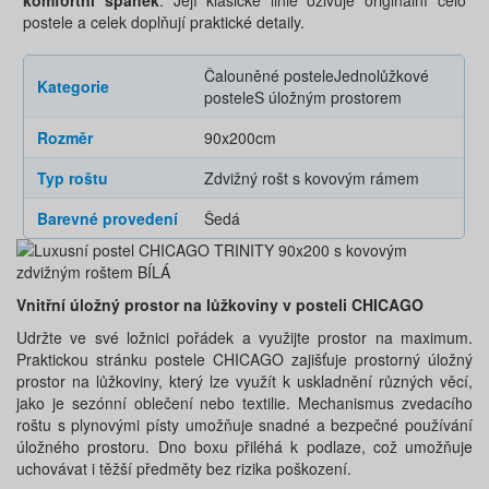
postele a celek doplňují praktické detaily.
Čalouněné postele
Jednolůžkové
Kategorie
postele
S úložným prostorem
Rozměr
90x200cm
Typ roštu
Zdvižný rošt s kovovým rámem
Barevné provedení
Šedá
Vnitřní úložný prostor na lůžkoviny v posteli CHICAGO
Udržte ve své ložnici pořádek a využijte prostor na maximum.
Praktickou stránku postele CHICAGO zajišťuje prostorný úložný
prostor na lůžkoviny, který lze využít k uskladnění různých věcí,
jako je sezónní oblečení nebo textilie. Mechanismus zvedacího
roštu s plynovými písty umožňuje snadné a bezpečné používání
úložného prostoru. Dno boxu přiléhá k podlaze, což umožňuje
uchovávat i těžší předměty bez rizika poškození.