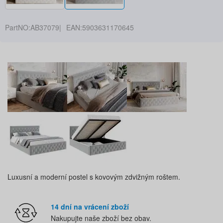
PartNO:
AB37079
EAN:
5903631170645
Luxusní a moderní postel s kovovým zdvižným roštem.
14 dní na vrácení zboží
Nakupujte naše zboží bez obav.