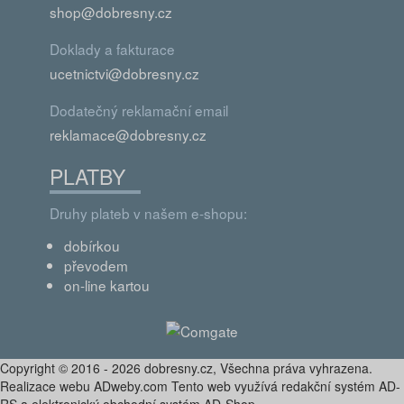
shop@dobresny.cz
Doklady a fakturace
ucetnictvi@dobresny.cz
Dodatečný reklamační email
reklamace@dobresny.cz
PLATBY
Druhy plateb v našem e-shopu:
dobírkou
převodem
on-line kartou
Copyright © 2016 - 2026 dobresny.cz, Všechna práva vyhrazena.
Realizace webu ADweby.com Tento web využívá redakční systém AD-
RS a elektronický obchodní systém AD-Shop.