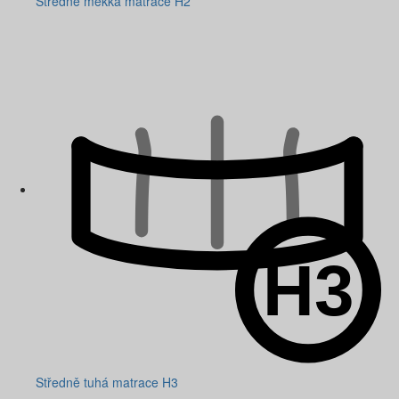
Středně měkká matrace H2
Středně tuhá matrace H3