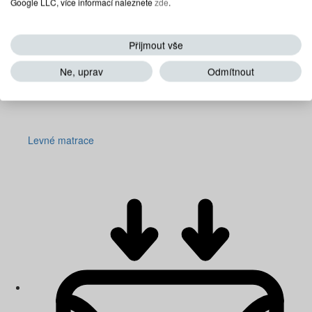
Google LLC, více informací naleznete
zde
.
Přijmout vše
Ne, uprav
Odmítnout
Levné matrace