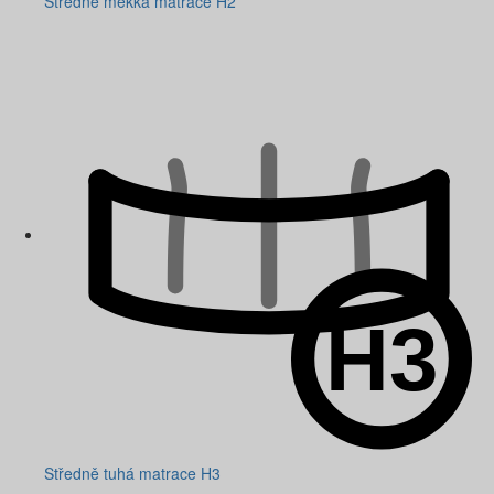
Středně měkká matrace H2
Středně tuhá matrace H3