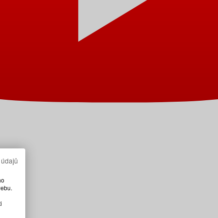
 údajů
ho
webu.
i