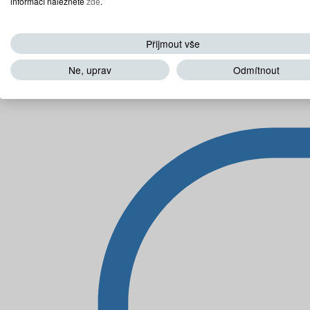
informací naleznete
zde
.
Přijmout vše
Ne, uprav
Odmítnout