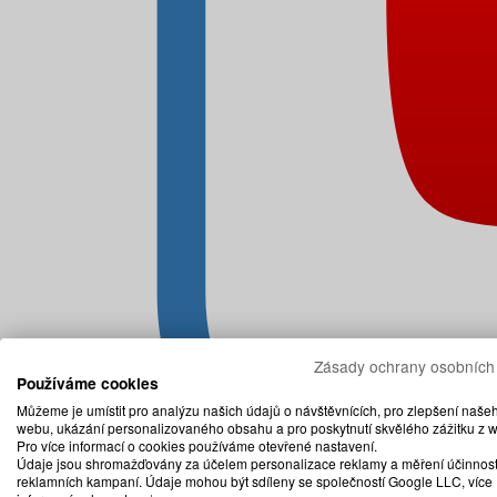
Zásady ochrany osobních
Používáme cookies
Můžeme je umístit pro analýzu našich údajů o návštěvnících, pro zlepšení naše
webu, ukázání personalizovaného obsahu a pro poskytnutí skvělého zážitku z 
Pro více informací o cookies používáme otevřené nastavení.
Údaje jsou shromažďovány za účelem personalizace reklamy a měření účinnost
reklamních kampaní. Údaje mohou být sdíleny se společností Google LLC, více