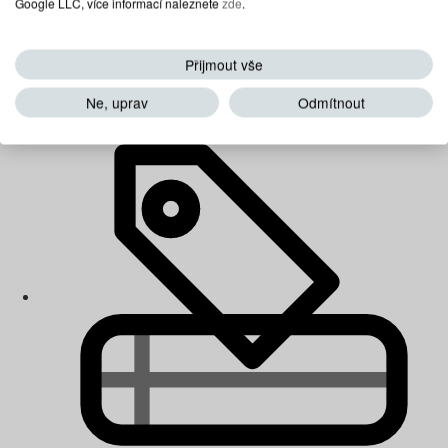
Google LLC, více informací naleznete
zde
.
Přijmout vše
Dětské matrace
Ne, uprav
Odmítnout