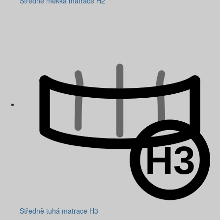
Středně měkká matrace H2
Středně tuhá matrace H3