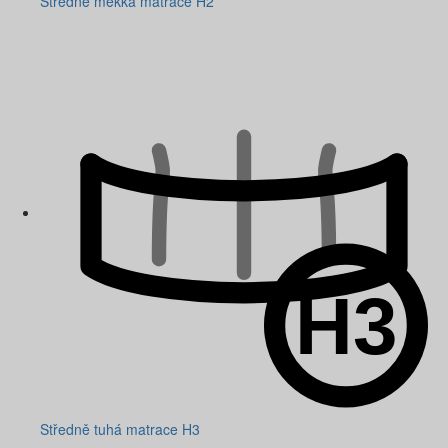
Středně měkká matrace H2
Středně tuhá matrace H3