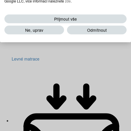
Google LLC, více informací naleznete
zde
.
Přijmout vše
Ne, uprav
Odmítnout
Levné matrace