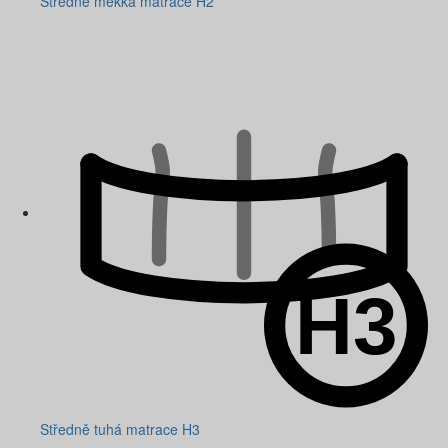
Středně měkká matrace H2
Středně tuhá matrace H3