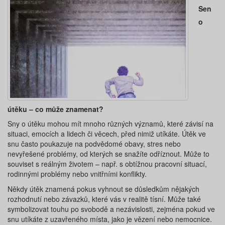
Sen
o
útěku – co může znamenat?
Sny o útěku mohou mít mnoho různých významů, které závisí na
situaci, emocích a lidech či věcech, před nimiž utíkáte. Útěk ve
snu často poukazuje na podvědomé obavy, stres nebo
nevyřešené problémy, od kterých se snažíte odříznout. Může to
souviset s reálným životem – např. s obtížnou pracovní situací,
rodinnými problémy nebo vnitřními konflikty.
Někdy útěk znamená pokus vyhnout se důsledkům nějakých
rozhodnutí nebo závazků, které vás v realitě tísní. Může také
symbolizovat touhu po svobodě a nezávislosti, zejména pokud ve
snu utíkáte z uzavřeného místa, jako je vězení nebo nemocnice.