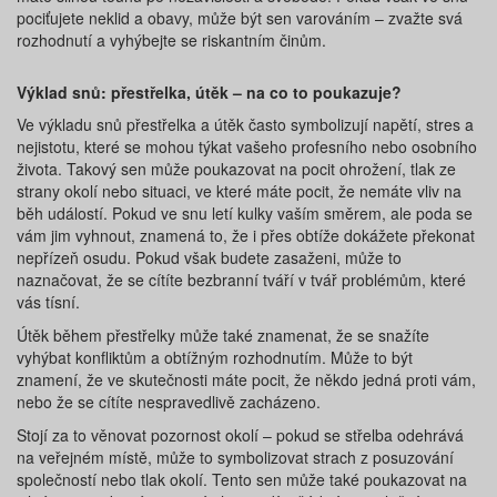
pociťujete neklid a obavy, může být sen varováním – zvažte svá
rozhodnutí a vyhýbejte se riskantním činům.
Výklad snů: přestřelka, útěk – na co to poukazuje?
Ve výkladu snů přestřelka a útěk často symbolizují napětí, stres a
nejistotu, které se mohou týkat vašeho profesního nebo osobního
života. Takový sen může poukazovat na pocit ohrožení, tlak ze
strany okolí nebo situaci, ve které máte pocit, že nemáte vliv na
běh událostí. Pokud ve snu letí kulky vaším směrem, ale poda se
vám jim vyhnout, znamená to, že i přes obtíže dokážete překonat
nepřízeň osudu. Pokud však budete zasaženi, může to
naznačovat, že se cítíte bezbranní tváří v tvář problémům, které
vás tísní.
Útěk během přestřelky může také znamenat, že se snažíte
vyhýbat konfliktům a obtížným rozhodnutím. Může to být
znamení, že ve skutečnosti máte pocit, že někdo jedná proti vám,
nebo že se cítíte nespravedlivě zacházeno.
Stojí za to věnovat pozornost okolí – pokud se střelba odehrává
na veřejném místě, může to symbolizovat strach z posuzování
společností nebo tlak okolí. Tento sen může také poukazovat na