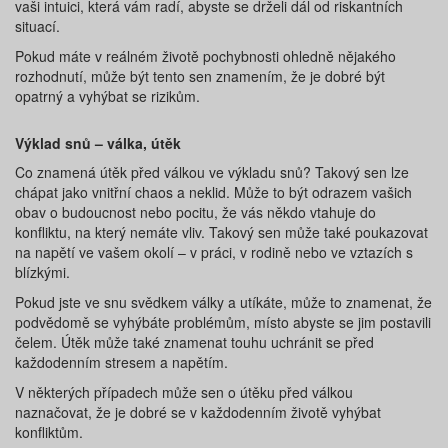
vaši intuici, která vám radí, abyste se drželi dál od riskantních
situací.
Pokud máte v reálném životě pochybnosti ohledně nějakého
rozhodnutí, může být tento sen znamením, že je dobré být
opatrný a vyhýbat se rizikům.
Výklad snů – válka, útěk
Co znamená útěk před válkou ve výkladu snů? Takový sen lze
chápat jako vnitřní chaos a neklid. Může to být odrazem vašich
obav o budoucnost nebo pocitu, že vás někdo vtahuje do
konfliktu, na který nemáte vliv. Takový sen může také poukazovat
na napětí ve vašem okolí – v práci, v rodině nebo ve vztazích s
blízkými.
Pokud jste ve snu svědkem války a utíkáte, může to znamenat, že
podvědomě se vyhýbáte problémům, místo abyste se jim postavili
čelem. Útěk může také znamenat touhu uchránit se před
každodenním stresem a napětím.
V některých případech může sen o útěku před válkou
naznačovat, že je dobré se v každodenním životě vyhýbat
konfliktům.