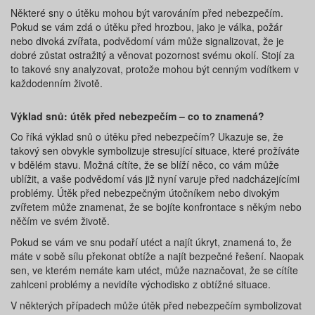
Některé sny o útěku mohou být varováním před nebezpečím.
Pokud se vám zdá o útěku před hrozbou, jako je válka, požár
nebo divoká zvířata, podvědomí vám může signalizovat, že je
dobré zůstat ostražitý a věnovat pozornost svému okolí. Stojí za
to takové sny analyzovat, protože mohou být cenným vodítkem v
každodenním životě.
Výklad snů: útěk před nebezpečím – co to znamená?
Co říká výklad snů o útěku před nebezpečím? Ukazuje se, že
takový sen obvykle symbolizuje stresující situace, které prožíváte
v bdělém stavu. Možná cítíte, že se blíží něco, co vám může
ublížit, a vaše podvědomí vás již nyní varuje před nadcházejícími
problémy. Útěk před nebezpečným útočníkem nebo divokým
zvířetem může znamenat, že se bojíte konfrontace s někým nebo
něčím ve svém životě.
Pokud se vám ve snu podaří utéct a najít úkryt, znamená to, že
máte v sobě sílu překonat obtíže a najít bezpečné řešení. Naopak
sen, ve kterém nemáte kam utéct, může naznačovat, že se cítíte
zahlceni problémy a nevidíte východisko z obtížné situace.
V některých případech může útěk před nebezpečím symbolizovat