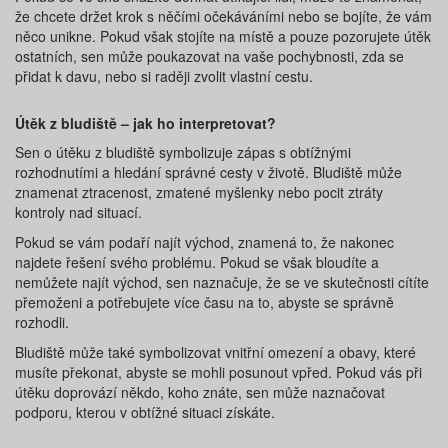
že chcete držet krok s něčími očekáváními nebo se bojíte, že vám
něco unikne. Pokud však stojíte na místě a pouze pozorujete útěk
ostatních, sen může poukazovat na vaše pochybnosti, zda se
přidat k davu, nebo si raději zvolit vlastní cestu.
Útěk z bludiště – jak ho interpretovat?
Sen o útěku z bludiště symbolizuje zápas s obtížnými
rozhodnutími a hledání správné cesty v životě. Bludiště může
znamenat ztracenost, zmatené myšlenky nebo pocit ztráty
kontroly nad situací.
Pokud se vám podaří najít východ, znamená to, že nakonec
najdete řešení svého problému. Pokud se však bloudíte a
nemůžete najít východ, sen naznačuje, že se ve skutečnosti cítíte
přemoženi a potřebujete více času na to, abyste se správně
rozhodli.
Bludiště může také symbolizovat vnitřní omezení a obavy, které
musíte překonat, abyste se mohli posunout vpřed. Pokud vás při
útěku doprovází někdo, koho znáte, sen může naznačovat
podporu, kterou v obtížné situaci získáte.