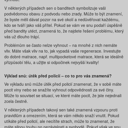
V některých případech sen o banditech symbolizuje vaši
podvědomou obavu z podvodu nebo zrady. Může to být znamení,
že byste měli dávat pozor na své okolí a nedůvěřovat každému,
kdo se tváří jako váš přítel. Pokud se vám ve snu podaří úspěšně
před bandity utéct, znamená to, že najdete řešení problému, který
vás už dlouho trápí.
Problémům se často nelze vyhnout – na mnohé z nich nemáte
vliv. Máte však vliv na to, jak vypadá vaše regenerace. Investujte
do dobré matrace, např. multipocketové matrace, která se ideálně
přizpůsobí tělu, a užijte si odpočinek nejvyšší kvality!
Výklad snů: útěk před policií – co to pro vás znamená?
Ve výkladu snů může útěk před policií znamenat, že v sobě máte
pocit viny nebo se snažíte vyhnout odpovědnosti za své činy.
Může to souviset se situací, ve které máte pocit, že jste nejednali
zcela čestně.
V některých případech takový sen také znamená vzpouru proti
pravidlům a omezením, která se vám někdo snaží vnutit. Pokud
utíkáte před policií, ale necítíte strach, může to znamenat, že
máte silnou touhu po nezávislosti a svobodě. Pokud však ve snu