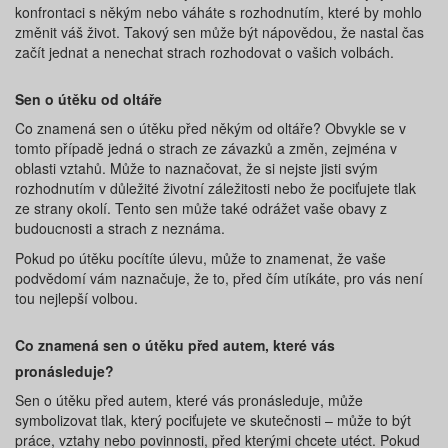
konfrontaci s někým nebo váháte s rozhodnutím, které by mohlo
změnit váš život. Takový sen může být nápovědou, že nastal čas
začít jednat a nenechat strach rozhodovat o vašich volbách.
Sen o útěku od oltáře
Co znamená sen o útěku před někým od oltáře? Obvykle se v
tomto případě jedná o strach ze závazků a změn, zejména v
oblasti vztahů. Může to naznačovat, že si nejste jisti svým
rozhodnutím v důležité životní záležitosti nebo že pociťujete tlak
ze strany okolí. Tento sen může také odrážet vaše obavy z
budoucnosti a strach z neznáma.
Pokud po útěku pocítíte úlevu, může to znamenat, že vaše
podvědomí vám naznačuje, že to, před čím utíkáte, pro vás není
tou nejlepší volbou.
Co znamená sen o útěku před autem, které vás
pronásleduje?
Sen o útěku před autem, které vás pronásleduje, může
symbolizovat tlak, který pociťujete ve skutečnosti – může to být
práce, vztahy nebo povinnosti, před kterými chcete utéct. Pokud