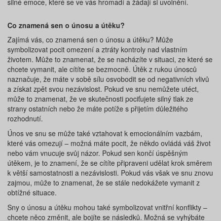
silné emoce, které se ve vás hromadí a žádají si uvolnění.
Co znamená sen o únosu a útěku?
Zajímá vás, co znamená sen o únosu a útěku? Může
symbolizovat pocit omezení a ztráty kontroly nad vlastním
životem. Může to znamenat, že se nacházíte v situaci, ze které se
chcete vymanit, ale cítíte se bezmocně. Útěk z rukou únosců
naznačuje, že máte v sobě sílu osvobodit se od negativních vlivů
a získat zpět svou nezávislost. Pokud ve snu nemůžete utéct,
může to znamenat, že ve skutečnosti pociťujete silný tlak ze
strany ostatních nebo že máte potíže s přijetím důležitého
rozhodnutí.
Únos ve snu se může také vztahovat k emocionálním vazbám,
které vás omezují – možná máte pocit, že někdo ovládá váš život
nebo vám vnucuje svůj názor. Pokud sen končí úspěšným
útěkem, je to znamení, že se cítíte připraveni udělat krok směrem
k větší samostatnosti a nezávislosti. Pokud vás však ve snu znovu
zajmou, může to znamenat, že se stále nedokážete vymanit z
obtížné situace.
Sny o únosu a útěku mohou také symbolizovat vnitřní konflikty –
chcete něco změnit, ale bojíte se následků. Možná se vyhýbáte