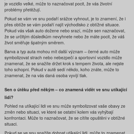
je vozidlo velké, může to naznačovat pocit, že vás životní
problémy přetěžují.
Pokud se vám ve snu podaří srážce vyhnout, je to znamení, že i
přes obtíže se vám podaří najít východisko z obtížné situace.
Pokud vás však auto dožene nebo srazí, může sen naznačovat,
že se určitým důsledkům nevyhnete nebo že máte pocit, že váš
život směřuje špatným směrem.
Barva a typ auta mohou mít další význam – černé auto může
symbolizovat strach nebo nebezpečí a sportovní vozidlo může
znamenat, že se snažíte držet krok s tempem života, ale nejste
toho schopni. Pokud v autě sedí někdo, koho znáte, může to
znamenat, že na vás daná osoba vyvíjí tlak.
Sen o útěku před někým – co znamená vidět ve snu utíkající
lidi?
Pohled na utíkající lidi ve snu může symbolizovat vaše obavy ze
změn nebo situaci, ve které se ostatní kolem vás vyhýbají
konfrontaci. Může to naznačovat, že se cítíte opuštěni v obtížné
situaci.
Pokud se ve snu snažíte dohnat utíkající lidi, může to znamenat,