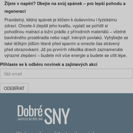
Žijete v napětí? Dbejte na svůj spánek – pro lepší pohodu a
regeneraci
Pravidelný, klidný spánek je klíčem k duševnímu i fyzickému
zdraví. Chcete-li zlepšit jeho kvalitu, vyplatí se pořídit si
pohodlnou matraci a ložní prádlo z přírodních materiálů – včetně
bavlněného prostěradla nebo např. lněných povlaků. Vyhýbejte se
také těžkým jídlům těsně před spaním a omezte čas strávený
před obrazovkami. Již po prvních několika dnech zaznamenáte
výrazné zlepšení – budete mít více energie a budete se cítit lépe.
Předchozí
Dal
Přihlaste se k odběru novinek a zajímavých akcí
ODEBÍRAT