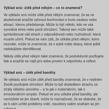
Výklad snů: útěk před někým – co to znamená?
Ve výkladu snů může útěk před někým znamenat, že se ve
skutečnosti snažíte vyhnout konfrontaci s touto osobou nebo
situací, kterou představuje. Může to být někdo, kdo ve vás
vyvolává stres nebo pocit ohrožení. Takový sen může také
symbolizovat váš strach z odpovědnosti nebo rozhodnutí, která
musíte učinit. Pokud se vám zdá, že utíkáte před někým, koho
neznáte, může to znamenat, že v sobě máte obavy, které ještě
nedokážete identifikovat.
Někdy útěk před někým také znamená, že podvědomě pociťujete
tlak a snažíte se najít pro sebe prostor k odpočinku a reflexi.
Výklad snů – útěk před bandity
Ve výkladu snů může útěk před bandity znamenat, že v reálném
životě pociťujete ohrožení. Může to být důsledkem strachu ze
ztráty něčeho cenného – a to jak v materiálním, tak v
emocionálním smyslu. Pokud ve snu utíkáte před bandity, ale
nemůžete se jim zbavit, může to naznačovat, že se obáváte, že
se k vám určité problémy vrátí, navzdory vašim snahám se jim
vyhnout.