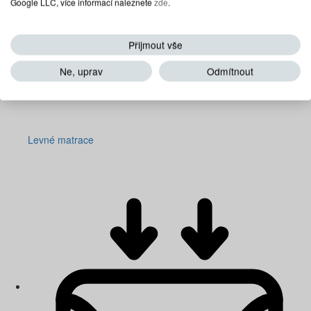
Google LLC, více informací naleznete
zde
.
Přijmout vše
Ne, uprav
Odmítnout
Levné matrace