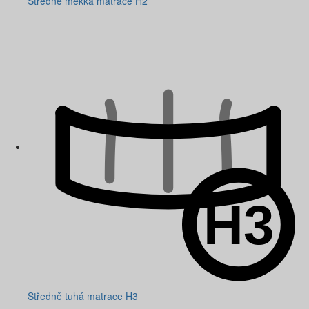
Středně měkká matrace H2
Středně tuhá matrace H3