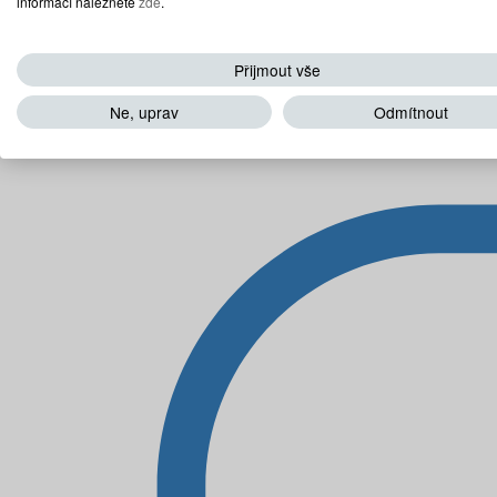
informací naleznete
zde
.
Přijmout vše
Ne, uprav
Odmítnout