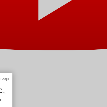
 údajů
ho
webu.
i