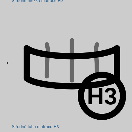
Středně měkká matrace H2
Středně tuhá matrace H3