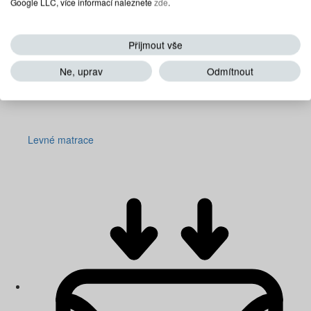
Google LLC, více informací naleznete
zde
.
Přijmout vše
Ne, uprav
Odmítnout
Levné matrace