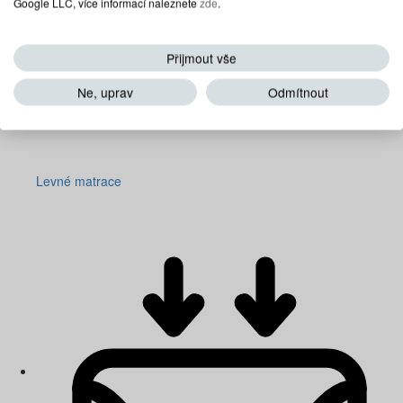
Google LLC, více informací naleznete
zde
.
Přijmout vše
Ne, uprav
Odmítnout
Levné matrace