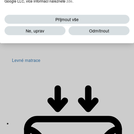
Google LLC, více informací naleznete
zde
.
Přijmout vše
Ne, uprav
Odmítnout
Levné matrace