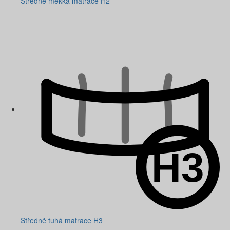
Středně měkká matrace H2
Středně tuhá matrace H3